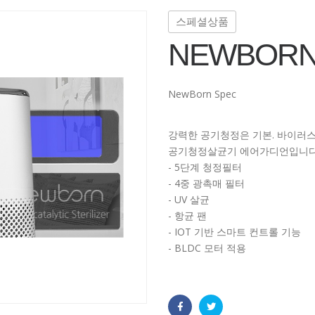
스페셜상품
NEWBOR
NewBorn Spec
강력한 공기청정은 기본. 바이러
공기청정살균기 에어가디언입니다
- 5단계 청정필터
- 4중 광촉매 필터
- UV 살균
- 항균 팬
- IOT 기반 스마트 컨트롤 기능
- BLDC 모터 적용