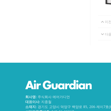
이
다
회사명:
주식회사 에어가디언
대표이사:
지종철
소재지:
경기도 고양시 덕양구 백양로 85, 206-제이7호(