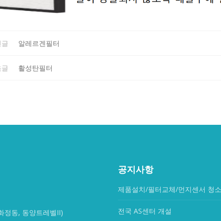
전글
알레르겐필터
음글
활성탄필터
공지사항
제품설치/필터교체/먼지센서 청소
전국 AS센터 개설
화정동, 동양트레벨II)